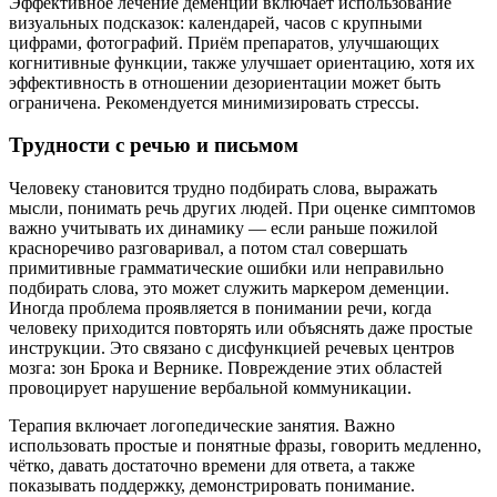
Эффективное лечение деменции включает использование
визуальных подсказок: календарей, часов с крупными
цифрами, фотографий. Приём препаратов, улучшающих
когнитивные функции, также улучшает ориентацию, хотя их
эффективность в отношении дезориентации может быть
ограничена. Рекомендуется минимизировать стрессы.
Трудности с речью и письмом
Человеку становится трудно подбирать слова, выражать
мысли, понимать речь других людей. При оценке симптомов
важно учитывать их динамику — если раньше пожилой
красноречиво разговаривал, а потом стал совершать
примитивные грамматические ошибки или неправильно
подбирать слова, это может служить маркером деменции.
Иногда проблема проявляется в понимании речи, когда
человеку приходится повторять или объяснять даже простые
инструкции. Это связано с дисфункцией речевых центров
мозга: зон Брока и Вернике. Повреждение этих областей
провоцирует нарушение вербальной коммуникации.
Терапия включает логопедические занятия. Важно
использовать простые и понятные фразы, говорить медленно,
чётко, давать достаточно времени для ответа, а также
показывать поддержку, демонстрировать понимание.