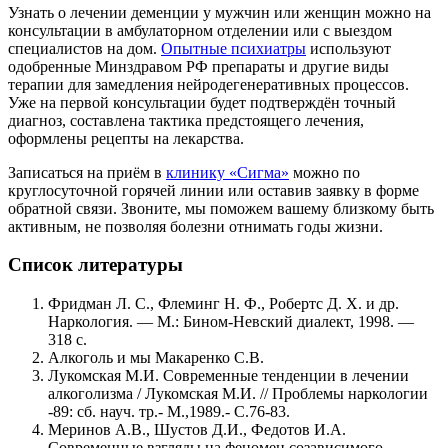
Узнать о лечении деменции у мужчин или женщин можно на
консультации в амбулаторном отделении или с выездом
специалистов на дом.
Опытные психиатры
используют
одобренные Минздравом РФ препараты и другие виды
терапии для замедления нейродегенеративных процессов.
Уже на первой консультации будет подтверждён точный
диагноз, составлена тактика предстоящего лечения,
оформлены рецепты на лекарства.
Записаться на приём в
клинику «Сигма»
можно по
круглосуточной горячей линии или оставив заявку в форме
обратной связи. Звоните, мы поможем вашему близкому быть
активным, не позволяя болезни отнимать годы жизни.
Список литературы
Фридман Л. С., Флеминг Н. Ф., Робертс Д. Х. и др.
Наркология. — М.: Бином-Невский диалект, 1998. —
318 с.
Алкоголь и мы Макаренко С.В.
Лукомская М.И. Современные тенденции в лечении
алкоголизма / Лукомская М.И. // Проблемы наркологии
-89: сб. науч. тр.- М.,1989.- С.76-83.
Меринов А.В., Шустов Д.И., Федотов И.А.
Современные взгляды на феномен созависимого