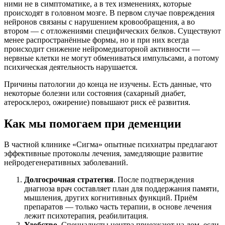
ними не в симптоматике, а в тех изменениях, которые
происходят в головном мозге. В первом случае повреждения
нейронов связаны с нарушением кровообращения, а во
втором — с отложениями специфических белков. Существуют
менее распространённые формы, но и при них всегда
происходит снижение нейромедиаторной активности —
нервные клетки не могут обмениваться импульсами, а потому
психическая деятельность нарушается.
Причины патологии до конца не изучены. Есть данные, что
некоторые болезни или состояния (сахарный диабет,
атеросклероз, ожирение) повышают риск её развития.
Как мы помогаем при деменции
В частной клинике «Сигма» опытные психиатры предлагают
эффективные протоколы лечения, замедляющие развитие
нейродегенеративных заболеваний.
Долгосрочная стратегия
. После подтверждения
диагноза врач составляет план для поддержания памяти,
мышления, других когнитивных функций. Приём
препаратов — только часть терапии, в основе лечения
лежит психотерапия, реабилитация.
Удобство
. Специалисты центра приезжают на дом, если