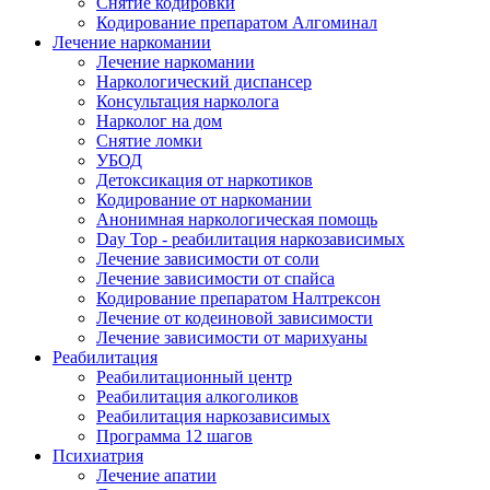
Снятие кодировки
Кодирование препаратом Алгоминал
Лечение наркомании
Лечение наркомании
Наркологический диспансер
Консультация нарколога
Нарколог на дом
Снятие ломки
УБОД
Детоксикация от наркотиков
Кодирование от наркомании
Анонимная наркологическая помощь
Day Top - реабилитация наркозависимых
Лечение зависимости от соли
Лечение зависимости от спайса
Кодирование препаратом Налтрексон
Лечение от кодеиновой зависимости
Лечение зависимости от марихуаны
Реабилитация
Реабилитационный центр
Реабилитация алкоголиков
Реабилитация наркозависимых
Программа 12 шагов
Психиатрия
Лечение апатии